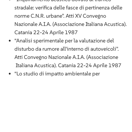
stradale: verifica delle fasce di pertinenza delle
norme C.N.R. urbane”. Atti XV Convegno
Nazionale A.I.A. (Associazione Italiana Acustica).
Catania 22-24 Aprile 1987
“Analisi sperimentale per la valutazione del
disturbo da rumore all’interno di autoveicoli”.
Atti Convegno Nazionale A.I.A. (Associazione
Italiana Acustica). Catania 22-24 Aprile 1987
“Lo studio di impatto ambientale per
infrastrutture di trasporto”. AUTOSTRADE n°4
1987
“Modelli previsionali per l’inquinamento
acustico da traffico stradale”. INQUINAMENTO
n°3 1987
“Barriere fonoassorbenti per l’attenuazione del
rumore generato dal traffico stradale” –