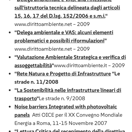
sull’istruttoria tecnica delineata dagli articoli
15, 16, 17 del D.lsg. 152/2006 e s.m.i.
“
www.dirittoambiente.net – 2009
“
Delega ambientale e VAS: alcuni elementi
problematici e possibili riformulazioni
”
www.dirittoambiente.net – 2009
“
Valutazione Ambientale Strategica e verifica di
assoggettabilità
“
www.dirittoambiente.it – 2009
“
Rete Natura e Progetto di Infrastrutture
“
Le
strade n. 11/2008
“
La Sostenibilità nelle infrastrutture lineari di
trasporto
“
Le strade n. 9/2008
Noise barriers Integrated with photovoltaic
panels
Atti OICE per il XX Convegno Mondiale
Energia a Roma, 11-15 Novembre 2007
“Lettura Critica del recepimento della direttiva