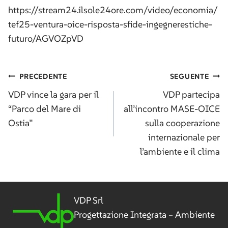
https://stream24.ilsole24ore.com/video/economia/
tef25-ventura-oice-risposta-sfide-ingegnerestiche-
futuro/AGVOZpVD
Navigazione
PRECEDENTE
SEGUENTE
articoli
VDP vince la gara per il
VDP partecipa
“Parco del Mare di
all’incontro MASE-OICE
Ostia”
sulla cooperazione
internazionale per
l’ambiente e il clima
VDP Srl
Progettazione Integrata – Ambiente