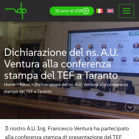
Salta
35 anni di VDP
al
contenuto
Dichiarazione del ns. A.U.
Ventura alla conferenza
stampa del TEF a Taranto
Home
>
News
>
Dichiarazione del ns. A.U. Ventura alla conferenza
stampa del TEF a Taranto
Il nostro A.U. Ing. Francesco Ventura ha partecipato
alla conferenza stampa di presentazione del TEF