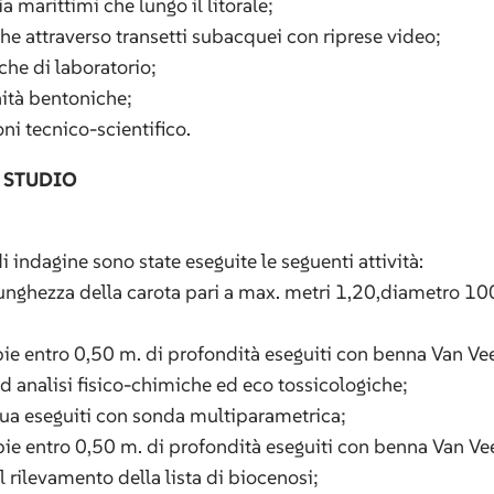
ia marittimi che lungo il litorale;
he attraverso transetti subacquei con riprese video;
che di laboratorio;
nità bentoniche;
ni tecnico-scientifico.
 STUDIO
di indagine sono state eseguite le seguenti attività:
 lunghezza della carota pari a max. metri 1,20,diametro 1
bbie entro 0,50 m. di profondità eseguiti con benna Van Ve
ad analisi fisico-chimiche ed eco tossicologiche;
qua eseguiti con sonda multiparametrica;
bie entro 0,50 m. di profondità eseguiti con benna Van Ve
l rilevamento della lista di biocenosi;