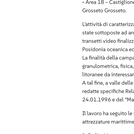
• Area 18 – Castiglion
Grosseto Grosseto.
L’attività di caratter
state sottoposte ad an
transetti video finaliz
Posidonia oceanica e
La finalità della camp
granulometrica, fisica
litoranee da interessa
A tal fine, a valle del
redatte specifiche Rela
24.01.1996 e del “Ma
Il lavoro ha seguito l
attrezzature marittime