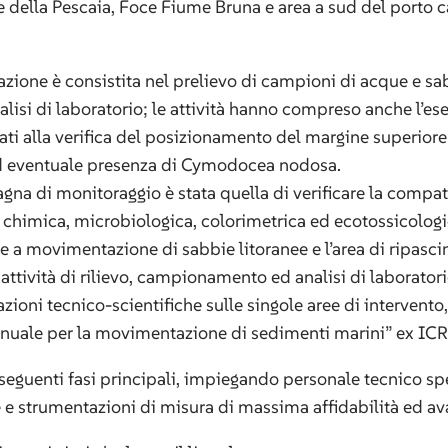
e della Pescaia, Foce Fiume Bruna e area a sud del porto c
izzazione è consistita nel prelievo di campioni di acque e s
alisi di laboratorio; le attività hanno compreso anche l’es
zati alla verifica del posizionamento del margine superiore 
d eventuale presenza di Cymodocea nodosa.
agna di monitoraggio è stata quella di verificare la compat
, chimica, microbiologica, colorimetrica ed ecotossicologic
re a movimentazione di sabbie litoranee e l’area di ripasc
le attività di rilievo, campionamento ed analisi di laborator
zioni tecnico-scientifiche sulle singole aree di intervento,
nuale per la movimentazione di sedimenti marini” ex I
e seguenti fasi principali, impiegando personale tecnico sp
 e strumentazioni di misura di massima affidabilità ed av