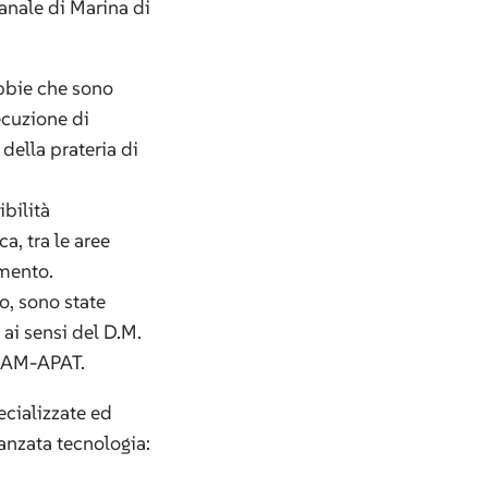
anale di Marina di
abbie che sono
ecuzione di
della prateria di
ibilità
a, tra le aree
imento.
io, sono state
 ai sensi del D.M.
CRAM-APAT.
ecializzate ed
anzata tecnologia: