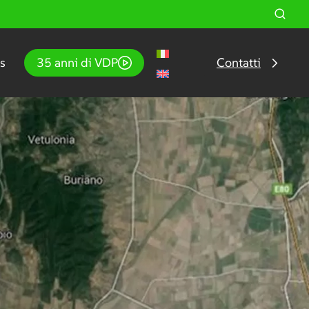
s
35 anni di VDP
Contatti