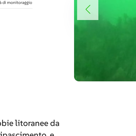
tà di monitoraggio
bbie litoranee da
ripascimento, e