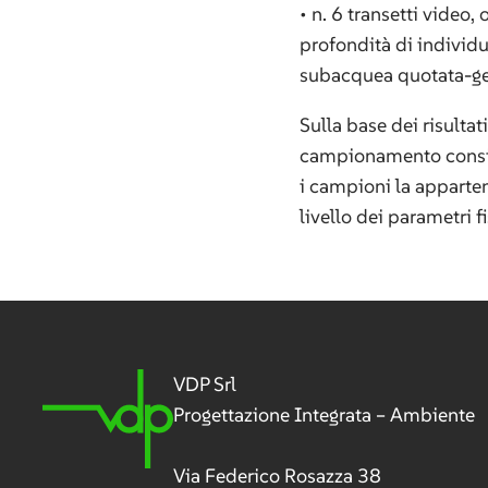
• n. 6 transetti video, 
profondità di individu
subacquea quotata-geo
Sulla base dei risultat
campionamento conside
i campioni la apparten
livello dei parametri f
VDP Srl
Progettazione Integrata – Ambiente
Via Federico Rosazza 38