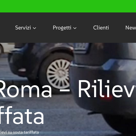
Servizi
Progetti
Clienti
New
oma – Riliev
ffata
evi su sosta tariffata