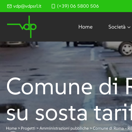
Salta
vdp@vdpsrl.it
(+39) 06 5800 506
al
contenuto
Home
Società
Comune di R
su sosta tari
Home
>
Progetti
>
Amministrazioni pubbliche
>
Comune di Roma – Rili