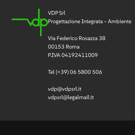
VDP Srl
Progettazione Integrata – Ambiente
Via Federico Rosazza 38
00153 Roma
P.IVA 04192411009
Tel
(+39) 06 5800 506
vdp@vdpsrl.it
vdpsrl@legalmail.it