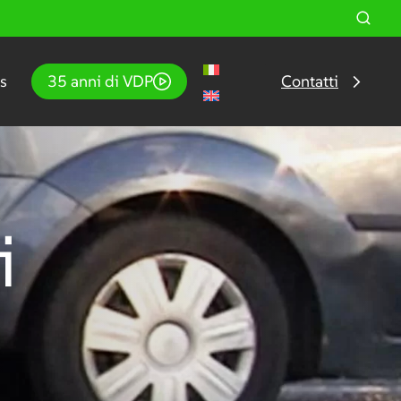
s
35 anni di VDP
Contatti
i