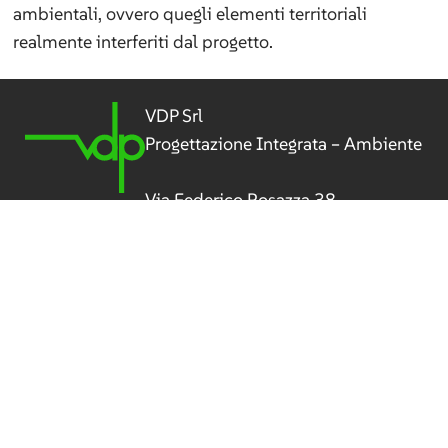
ambientali, ovvero quegli elementi territoriali
realmente interferiti dal progetto.
VDP Srl
Progettazione Integrata – Ambiente
Via Federico Rosazza 38
00153 Roma
P.IVA 04192411009
Tel
(+39) 06 5800 506
vdp@vdpsrl.it
vdpsrl@legalmail.it