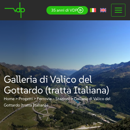
Salta
35 anni di VDP
al
contenuto
Galleria di Valico del
Gottardo (tratta Italiana)
Home
>
Progetti
>
Ferrovie – Stazioni
>
Galleria di Valico del
Gottardo (tratta Italiana)