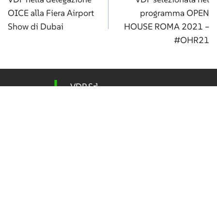
articoli
OICE alla Fiera Airport
programma OPEN
Show di Dubai
HOUSE ROMA 2021 –
#OHR21
VDP Srl
Progettazione Integrata – Ambiente
Via Federico Rosazza 38
00153 Roma
P.IVA 04192411009
Tel
(+39) 06 5800 506
vdp@vdpsrl.it