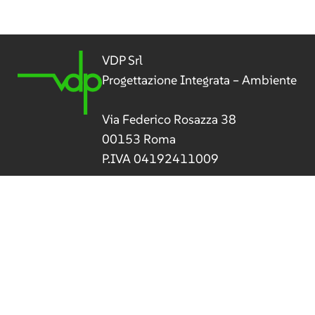
VDP Srl
Progettazione Integrata – Ambiente
Via Federico Rosazza 38
00153 Roma
P.IVA 04192411009
Tel
(+39) 06 5800 506
vdp@vdpsrl.it
vdpsrl@legalmail.it
Privacy
–
Cookies
–
Preferenze cookies