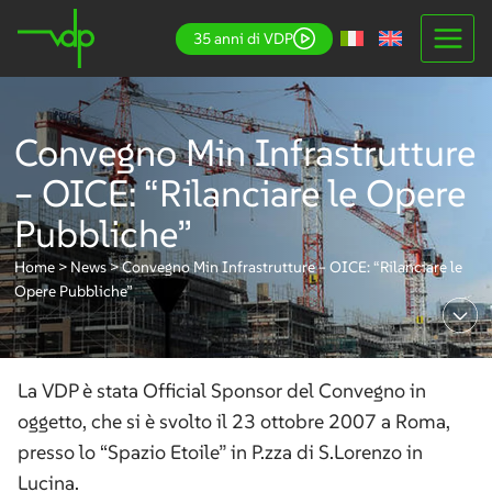
Salta
35 anni di VDP
al
contenuto
Convegno Min Infrastrutture
– OICE: “Rilanciare le Opere
Pubbliche”
Home
>
News
>
Convegno Min Infrastrutture – OICE: “Rilanciare le
Opere Pubbliche”
La VDP è stata Official Sponsor del Convegno in
oggetto, che si è svolto il 23 ottobre 2007 a Roma,
presso lo “Spazio Etoile” in P.zza di S.Lorenzo in
Lucina.