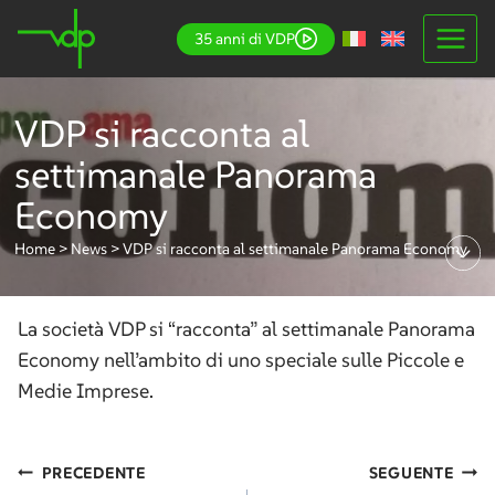
Salta
35 anni di VDP
al
contenuto
VDP si racconta al
settimanale Panorama
Economy
Home
>
News
>
VDP si racconta al settimanale Panorama Economy
La società VDP si “
racconta
” al settimanale Panorama
Economy nell’ambito di uno speciale sulle Piccole e
Medie Imprese.
Navigazione
PRECEDENTE
SEGUENTE