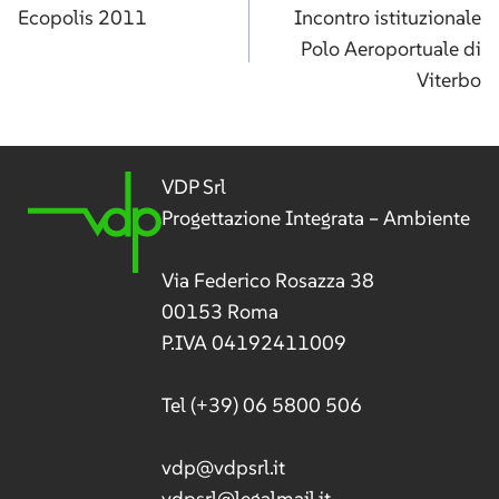
articoli
Ecopolis 2011
Incontro istituzionale
Polo Aeroportuale di
Viterbo
VDP Srl
Progettazione Integrata – Ambiente
Via Federico Rosazza 38
00153 Roma
P.IVA 04192411009
Tel
(+39) 06 5800 506
vdp@vdpsrl.it
vdpsrl@legalmail.it