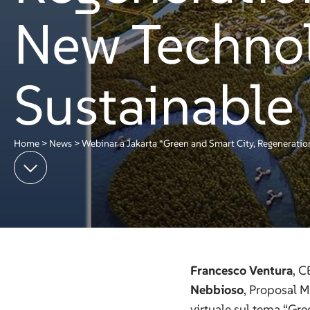
New Technol
Sustainable
Home
>
News
>
Webinar a Jakarta “Green and Smart City, Regeneratio
Francesco Ventura
, C
Nebbioso
, Proposal M
virtuale sul tema “Gre