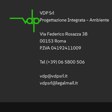
VDP Srl
Progettazione Integrata – Ambiente
Via Federico Rosazza 38
00153 Roma
P.IVA 04192411009
Tel
(+39) 06 5800 506
vdp@vdpsrl.it
vdpsrl@legalmail.it