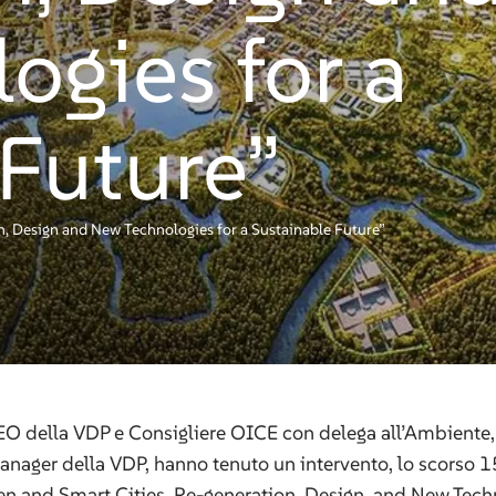
ogies for a
 Future”
n, Design and New Technologies for a Sustainable Future”
EO della VDP e Consigliere OICE con delega all’Ambiente, 
anager della VDP, hanno tenuto un intervento, lo scorso 1
en and Smart Cities, Re-generation, Design, and New Techn