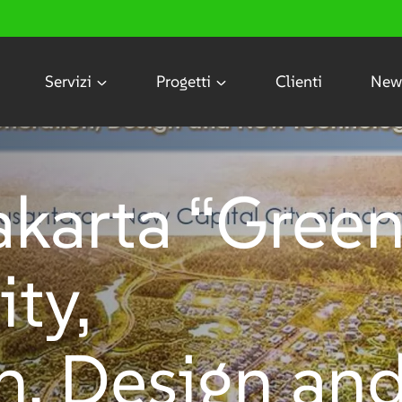
Servizi
Progetti
Clienti
New
akarta “Gree
ty,
n, Design an