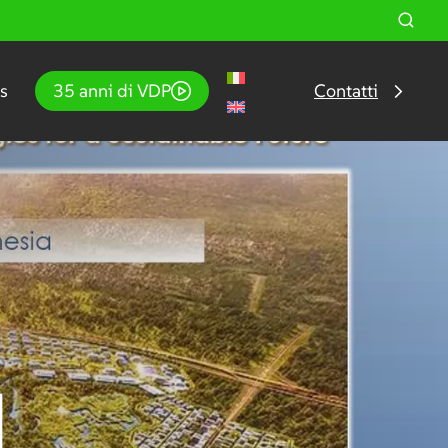
s
35 anni di VDP
Contatti
n
d