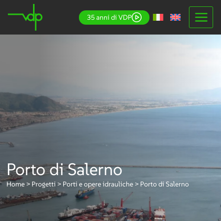
Salta
35 anni di VDP
al
contenuto
Porto di Salerno
Home
>
Progetti
>
Porti e opere idrauliche
>
Porto di Salerno