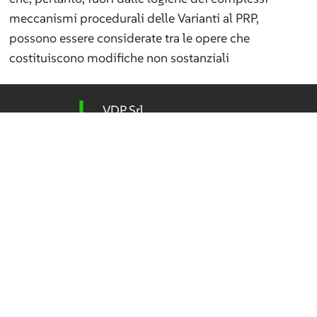
meccanismi procedurali delle Varianti al PRP,
possono essere considerate tra le opere che
costituiscono modifiche non sostanziali
VDP Srl
Progettazione Integrata – Ambiente
Via Federico Rosazza 38
00153 Roma
P.IVA 04192411009
Tel
(+39) 06 5800 506
vdp@vdpsrl.it
vdpsrl@legalmail.it