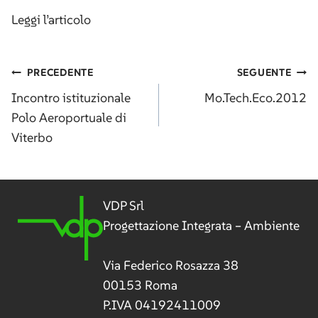
Leggi l’articolo
Navigazione
PRECEDENTE
SEGUENTE
articoli
Incontro istituzionale
Mo.Tech.Eco.2012
Polo Aeroportuale di
Viterbo
VDP Srl
Progettazione Integrata – Ambiente
Via Federico Rosazza 38
00153 Roma
P.IVA 04192411009