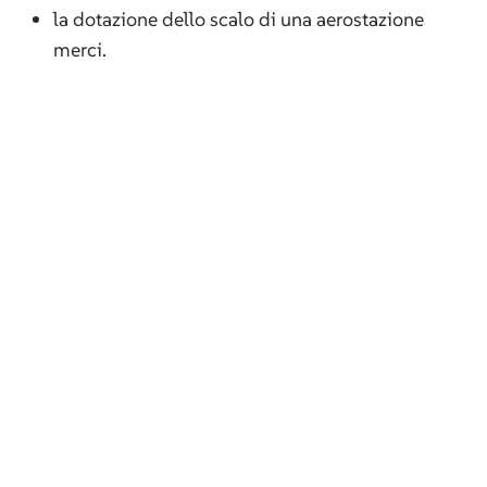
la dotazione dello scalo di una aerostazione
merci.
VDP Srl
Progettazione Integrata – Ambiente
Via Federico Rosazza 38
00153 Roma
P.IVA 04192411009
Tel
(+39) 06 5800 506
vdp@vdpsrl.it
vdpsrl@legalmail.it